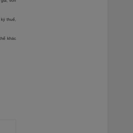
 gia, vốn
ký thuế,
thể khác