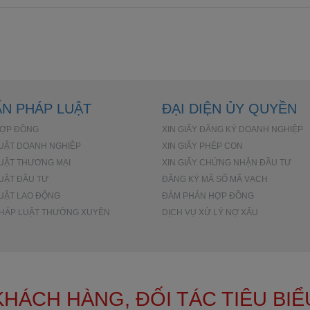
ẤN PHÁP LUẬT
ĐẠI DIỆN ỦY QUYỀN
HỢP ĐỒNG
XIN GIẤY ĐĂNG KÝ DOANH NGHIỆP
UẬT DOANH NGHIỆP
XIN GIẤY PHÉP CON
UẬT THƯƠNG MẠI
XIN GIẤY CHỨNG NHẬN ĐẦU TƯ
UẬT ĐẦU TƯ
ĐĂNG KÝ MÃ SỐ MÃ VẠCH
UẬT LAO ĐỘNG
ĐÀM PHÁN HỢP ĐỒNG
PHÁP LUẬT THƯỜNG XUYÊN
DỊCH VỤ XỬ LÝ NỢ XẤU