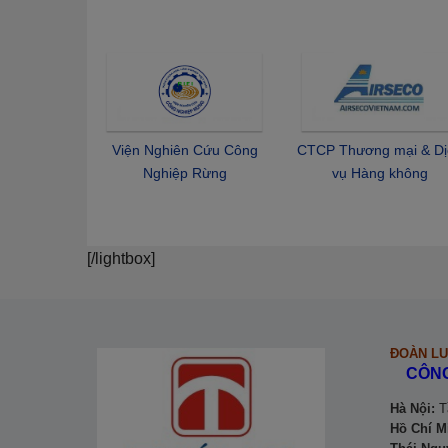
ĐOÀN LU
CÔNG
Hà Nội:
Tầ
Hồ Chí M