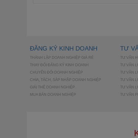
ĐĂNG KÝ KINH DOANH
TƯ V
THÀNH LẬP DOANH NGHIỆP GIÁ RẺ
TƯ VẤN 
THAY ĐỔI ĐĂNG KÝ KINH DOANH
TƯ VẤN L
CHUYỂN ĐỔI DOANH NGHIỆP
TƯ VẤN L
CHIA, TÁCH, SÁP NHẬP DOANH NGHIỆP
TƯ VẤN L
GIẢI THỂ DOANH NGHIỆP
TƯ VẤN L
MUA BÁN DOANH NGHIỆP
TƯ VẤN 