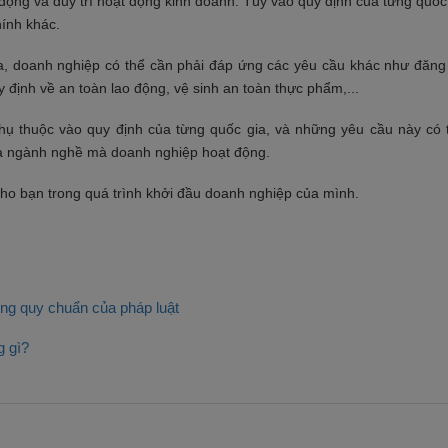
động và duy trì hoạt động kinh doanh. Tùy vào quy định của từng quốc
hính khác.
ia, doanh nghiệp có thể cần phải đáp ứng các yêu cầu khác như đăng 
 định về an toàn lao động, vệ sinh an toàn thực phẩm,...
phụ thuộc vào quy định của từng quốc gia, và những yêu cầu này có 
và ngành nghề mà doanh nghiệp hoạt động.
cho bạn trong quá trình khởi đầu doanh nghiệp của mình.
ng quy chuẩn của pháp luật
g gì?