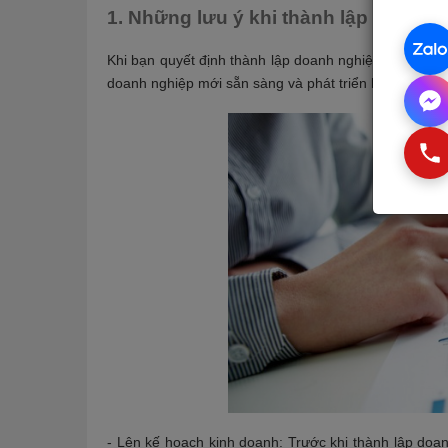
1. Những lưu ý khi thành lập doanh 
Khi bạn quyết định thành lập doanh nghiệp là bạn đã 
doanh nghiệp mới sẵn sàng và phát triển khi đi vào h
- Lên kế hoạch kinh doanh: Trước khi thành lập doan