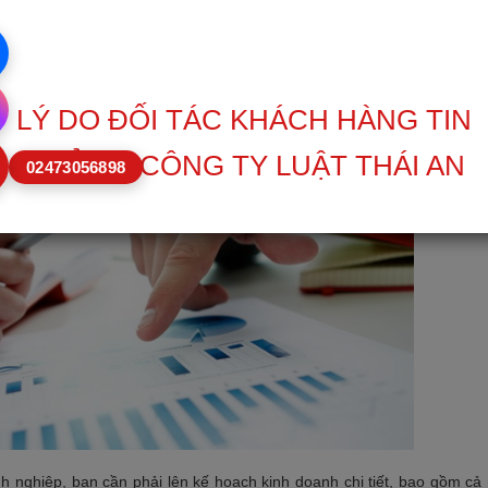
nghiệp
phải chuẩn bị tiềm lực vững vàng về cả vật chất lẫn con người. Có nh
oạt động. Và sau đây là những lưu ý khi thành lập doanh nghiệp:
h nghiệp, bạn cần phải lên kế hoạch kinh doanh chi tiết, bao gồm cả