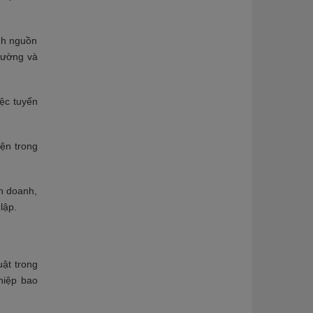
ịnh nguồn
trường và
ệc tuyển
iện trong
nh doanh,
lập.
uật trong
hiệp bao