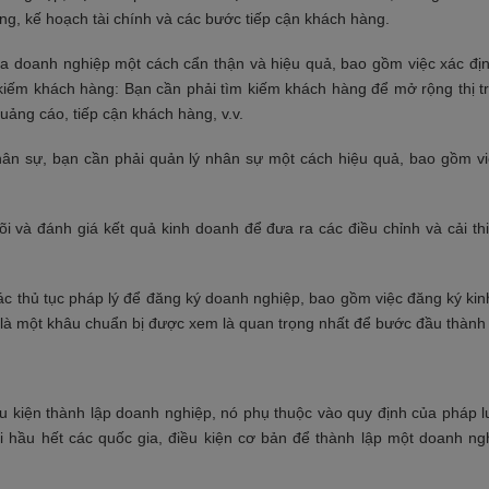
ing, kế hoạch tài chính và các bước tiếp cận khách hàng.
 của doanh nghiệp một cách cẩn thận và hiệu quả, bao gồm việc xác đ
ìm kiếm khách hàng: Bạn cần phải tìm kiếm khách hàng để mở rộng thị 
uảng cáo, tiếp cận khách hàng, v.v.
ân sự, bạn cần phải quản lý nhân sự một cách hiệu quả, bao gồm vi
õi và đánh giá kết quả kinh doanh để đưa ra các điều chỉnh và cải th
các thủ tục pháp lý để đăng ký doanh nghiệp, bao gồm việc đăng ký ki
 là một khâu chuẩn bị được xem là quan trọng nhất để bước đầu thành 
ều kiện thành lập doanh nghiệp, nó phụ thuộc vào quy định của pháp l
ới hầu hết các quốc gia, điều kiện cơ bản để thành lập một doanh ng