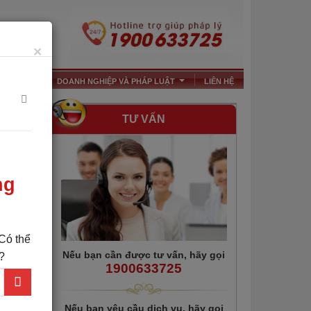
×
HỎI ĐÁP
DOANH NGHIỆP VÀ PHÁP LUẬT
LIÊN HỆ
...
...
TƯ VẤN
 Lượt xem
Phải
Nếu bạn cần được tư vấn, hãy gọi
1900633725
hững quy
Nếu bạn yêu cầu dịch vụ, hãy gọi