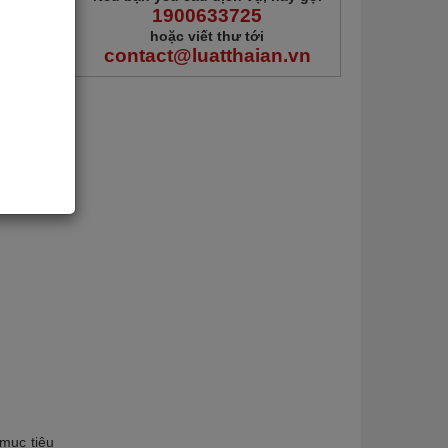
1900633725
hoặc viết thư tới
contact@luatthaian.vn
ư vậy thì
 mục tiêu