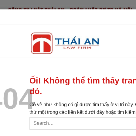
ẬT
DỊCH VỤ ĐĂNG KÝ DOANH NGHIỆP
DỊCH VỤ PHÁP LÝ KHÁC
...
...
995
ững vấn đề liên quan cần phải biết
 bước vô cùng quan trọng bắt đầu thành lập doanh nghiệp. 
 bảo được doanh nghiệp được cấp phép hoạt động.
vô cùng quan trọng bắt đầu thành lập doanh nghiệp. Phải tuân thủ n
 cấp phép hoạt động.