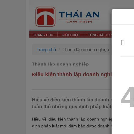
TRANG CHỦ
GIỚI THIỆU
TỔNG ĐÀI TƯ VẤN PHÁP LU
Trang chủ
Thành lập doanh nghiệp
Thành lập doanh nghiệp
Điều kiện thành lập doanh nghiệp và nh
Hiều về điều kiện thành lập doanh nghiệp là
tuân thủ những quy định pháp luật mới đảm
Hiều về điều kiện thành lập doanh nghiệp là bước 
định pháp luật mới đảm bảo được doanh nghiệp được