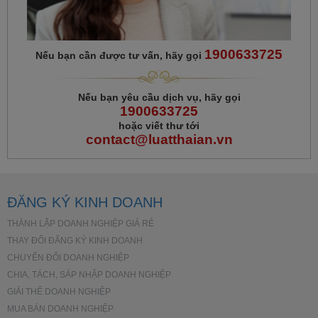
1900633725
Nếu bạn cần được tư vấn, hãy gọi
Nếu bạn yêu cầu dịch vụ, hãy gọi
1900633725
hoặc viết thư tới
contact@luatthaian.vn
ĐĂNG KÝ KINH DOANH
THÀNH LẬP DOANH NGHIỆP GIÁ RẺ
THAY ĐỔI ĐĂNG KÝ KINH DOANH
CHUYỂN ĐỔI DOANH NGHIỆP
CHIA, TÁCH, SÁP NHẬP DOANH NGHIỆP
GIẢI THỂ DOANH NGHIỆP
MUA BÁN DOANH NGHIỆP