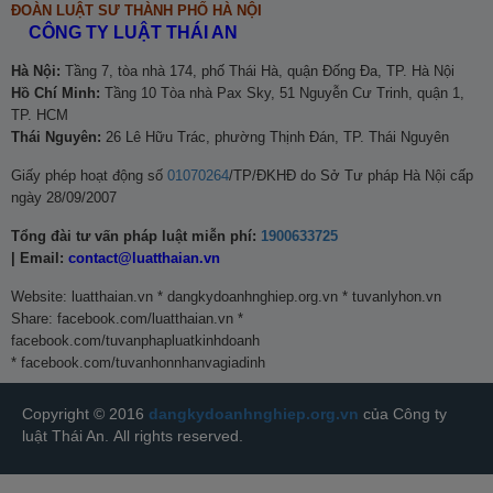
ĐOÀN LUẬT SƯ THÀNH PHỐ HÀ NỘI
CÔNG TY LUẬT THÁI AN
Hà Nội:
Tầng 7, tòa nhà 174, phố Thái Hà, quận Đống Đa, TP. Hà Nội
Hồ Chí Minh:
Tầng 10 Tòa nhà Pax Sky, 51 Nguyễn Cư Trinh, quận 1,
TP. HCM
Thái Nguyên:
26 Lê Hữu Trác, phường Thịnh Đán, TP. Thái Nguyên
Giấy phép hoạt động số
01070264
/TP/ĐKHĐ do Sở Tư pháp Hà Nội cấp
ngày
28/09/2007
Tổng đài tư vấn pháp luật miễn phí:
1900633725
| Email:
contact@luatthaian.vn
Website: luatthaian.vn * dangkydoanhnghiep.org.vn * tuvanlyhon.vn
Share:
facebook.com/luatthaian.vn *
facebook.com/tuvanphapluatkinhdoanh
* facebook.com/tuvanhonnhanvagiadinh
Copyright © 2016
dangkydoanhnghiep.org.vn
của Công ty
Copyright ⓒ
2007-2021
Bản quyền thuộc CÔNG TY LUẬT
luật Thái An. All rights reserved.
TNHH THÁI AN