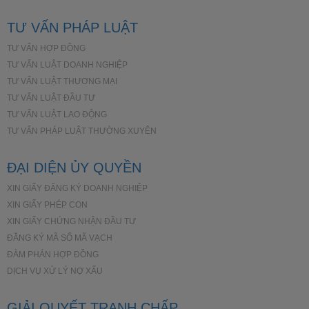
TƯ VẤN PHÁP LUẬT
TƯ VẤN HỢP ĐỒNG
TƯ VẤN LUẬT DOANH NGHIỆP
TƯ VẤN LUẬT THƯƠNG MẠI
TƯ VẤN LUẬT ĐẦU TƯ
TƯ VẤN LUẬT LAO ĐỘNG
TƯ VẤN PHÁP LUẬT THƯỜNG XUYÊN
ĐẠI DIỆN ỦY QUYỀN
XIN GIẤY ĐĂNG KÝ DOANH NGHIỆP
XIN GIẤY PHÉP CON
XIN GIẤY CHỨNG NHẬN ĐẦU TƯ
ĐĂNG KÝ MÃ SỐ MÃ VẠCH
ĐÀM PHÁN HỢP ĐỒNG
DỊCH VỤ XỬ LÝ NỢ XẤU
GIẢI QUYẾT TRANH CHẤP