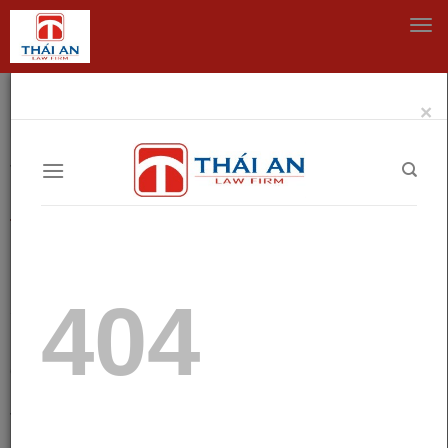
Men
×
Trang chủ
Tư vấn pháp lý thường xuyên
Tư vấn pháp lý thường xuyên
805 Lượt xem
Thời hạn nộp báo cáo tài chính đối với doanh
nghiệp
Báo cáo tài chính doanh nghiệp được xem lamột tài liệu
quan trọng của doanh nghiệp trong pháp luật của nhà
nước. Báo cáo tài chính cung cấp thông tin cụ thể về
tình hình các hoạt đồng tài chính cũng như hoạt động
kinh doanh và hiệu quả hoạt động của doanh nghiệp đó